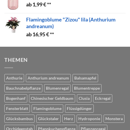
1,99
€
Flamingoblume "Zizou" lila (Anthurium
andreanum)
16,95
€
THEMEN
Anthurie
Anthurium andreanum
Balsamapfel
Bauchnabelpflanze
Blumenregal
Blumentreppe
Bogenhanf
Chinesischer Geldbaum
Clusia
Eckregal
Fensterblatt
Flamingoblume
Flüssigdünger
Glücksbambus
Glückstaler
Herz
Hydroponie
Monstera
Orchideenstab
Pfannkuchenpflanze
Pflanzenregal