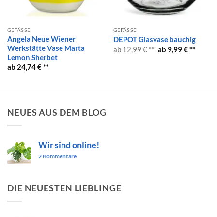
GEFÄSSE
GEFÄSSE
Angela Neue Wiener
DEPOT Glasvase bauchig
Werkstätte Vase Marta
Ursprünglicher
Aktuel
12,99
€
9,99
€
Preis
Preis
Lemon Sherbet
war:
ist:
24,74
€
12,99 €
9,99 €.
NEUES AUS DEM BLOG
Wir sind online!
zu
2 Kommentare
Wir
sind
online!
DIE NEUESTEN LIEBLINGE