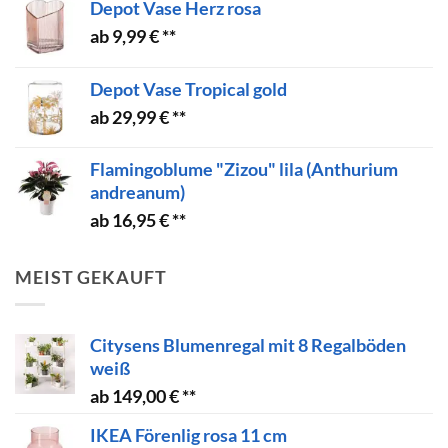
Depot Vase Herz rosa
9,99
€
Depot Vase Tropical gold
29,99
€
Flamingoblume "Zizou" lila (Anthurium
andreanum)
16,95
€
MEIST GEKAUFT
Citysens Blumenregal mit 8 Regalböden
weiß
149,00
€
IKEA Förenlig rosa 11 cm