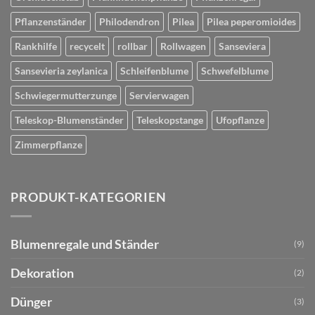
Pflanzenständer
Philodendron
Pilea
Pilea peperomioides
Rankhilfe
recycelt
rollbar
Rollwagen
Sanseviera
Sansevieria zeylanica
Schleifenblume
Schwefelblume
Schwiegermutterzunge
Servierwagen
Teleskop-Blumenständer
Teleskopstange
Ufopflanze
Zimmerpflanze
PRODUKT-KATEGORIEN
Blumenregale und Ständer
(9)
Dekoration
(2)
Dünger
(3)