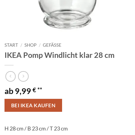
START
/
SHOP
/
GEFÄSSE
IKEA Pomp Windlicht klar 28 cm
9,99
€
BEI IKEA KAUFEN
H 28 cm / B 23 cm / T 23 cm