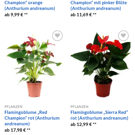
Champion“ orange
Champion“ mit pinker Blüte
(Anthurium andreanum)
(Anthurium andreanum)
9,99
€
11,69
€
Auf die
Auf die
Wunschliste
Wunschliste
PFLANZEN
PFLANZEN
Flamingoblume „Red
Flamingoblume „Sierra Red“
Champion“ rot (Anthurium
rot (Anthurium andreanum)
andreanum)
12,99
€
17,98
€