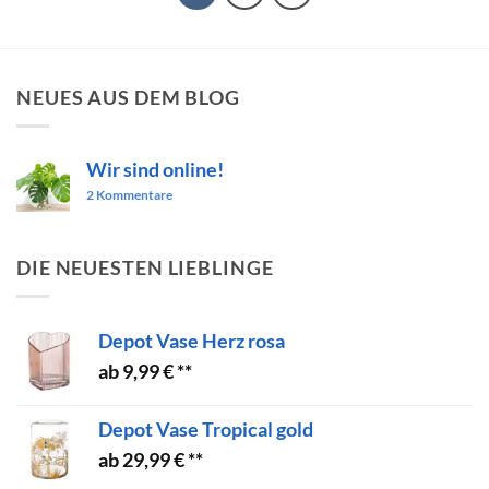
NEUES AUS DEM BLOG
Wir sind online!
zu
2 Kommentare
Wir
sind
online!
DIE NEUESTEN LIEBLINGE
Depot Vase Herz rosa
9,99
€
Depot Vase Tropical gold
29,99
€