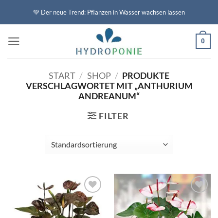
Zum
💚 Der neue Trend: Pflanzen in Wasser wachsen lassen
Inhalt
springen
0
START
/
SHOP
/
PRODUKTE
VERSCHLAGWORTET MIT „ANTHURIUM
ANDREANUM“
FILTER
Auf die
Auf die
Wunschliste
Wunschliste