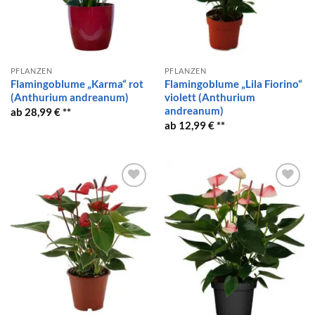
PFLANZEN
PFLANZEN
Flamingoblume „Karma“ rot
Flamingoblume „Lila Fiorino“
(Anthurium andreanum)
violett (Anthurium
andreanum)
28,99
€
12,99
€
Auf die
Auf die
Wunschliste
Wunschliste