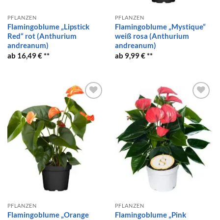
PFLANZEN
PFLANZEN
Flamingoblume „Lipstick
Flamingoblume „Mystique“
Red“ rot (Anthurium
weiß rosa (Anthurium
andreanum)
andreanum)
16,49
€
9,99
€
Auf die
Auf die
Wunschliste
Wunschliste
PFLANZEN
PFLANZEN
Flamingoblume „Orange
Flamingoblume „Pink