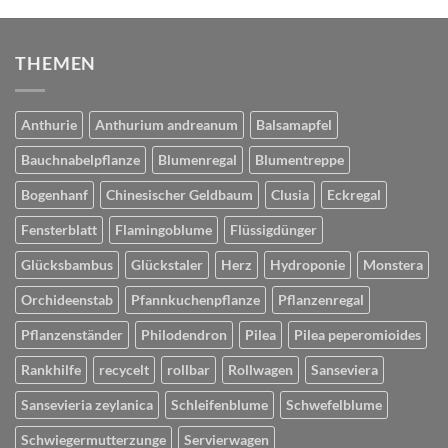
THEMEN
Anthurie
Anthurium andreanum
Balsamapfel
Bauchnabelpflanze
Blumenregal
Blumentreppe
Bogenhanf
Chinesischer Geldbaum
Clusia
Eckregal
Fensterblatt
Flamingoblume
Flüssigdünger
Glücksbambus
Glückstaler
Herz
Hydroponie
Monstera
Orchideenstab
Pfannkuchenpflanze
Pflanzenregal
Pflanzenständer
Philodendron
Pilea
Pilea peperomioides
Rankhilfe
recycelt
rollbar
Rollwagen
Sanseviera
Sansevieria zeylanica
Schleifenblume
Schwefelblume
Schwiegermutterzunge
Servierwagen