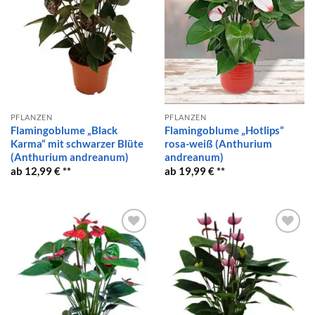
PFLANZEN
PFLANZEN
Flamingoblume „Black
Flamingoblume „Hotlips“
Karma“ mit schwarzer Blüte
rosa-weiß (Anthurium
(Anthurium andreanum)
andreanum)
12,99
€
19,99
€
Auf die
Auf die
Wunschliste
Wunschliste