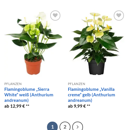
Auf die
Auf die
Wunschliste
Wunschliste
PFLANZEN
PFLANZEN
Flamingoblume „Sierra
Flamingoblume „Vanilla
White“ weiß (Anthurium
creme“ gelb (Anthurium
andreanum)
andreanum)
12,99
€
9,99
€
1
2