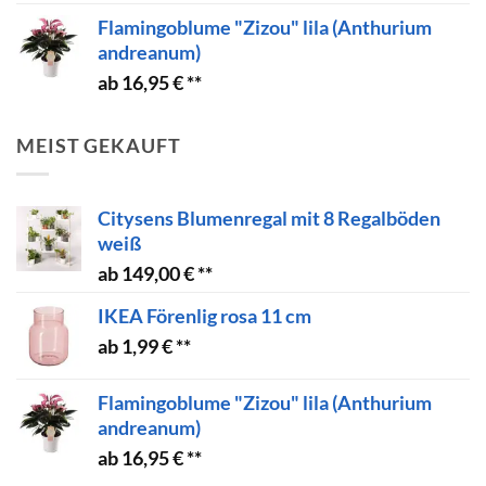
Flamingoblume "Zizou" lila (Anthurium
andreanum)
16,95
€
MEIST GEKAUFT
Citysens Blumenregal mit 8 Regalböden
weiß
149,00
€
IKEA Förenlig rosa 11 cm
1,99
€
Flamingoblume "Zizou" lila (Anthurium
andreanum)
16,95
€