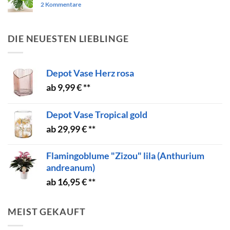
zu
2 Kommentare
Wir
sind
online!
DIE NEUESTEN LIEBLINGE
Depot Vase Herz rosa
9,99
€
Depot Vase Tropical gold
29,99
€
Flamingoblume "Zizou" lila (Anthurium
andreanum)
16,95
€
MEIST GEKAUFT