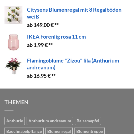
Citysens Blumenregal mit 8 Regalböden
weiß
149,00
€
IKEA Förenlig rosa 11 cm
1,99
€
Flamingoblume "Zizou" lila (Anthurium
andreanum)
16,95
€
THEMEN
Anthurie
Anthurium andreanum
Balsamapfel
Bauchnabelpflanze
Blumenregal
Blumentreppe