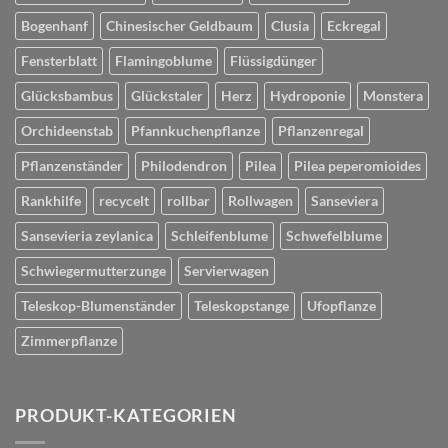
Bogenhanf
Chinesischer Geldbaum
Clusia
Eckregal
Fensterblatt
Flamingoblume
Flüssigdünger
Glücksbambus
Glückstaler
Herz
Hydroponie
Monstera
Orchideenstab
Pfannkuchenpflanze
Pflanzenregal
Pflanzenständer
Philodendron
Pilea
Pilea peperomioides
Rankhilfe
recycelt
rollbar
Rollwagen
Sanseviera
Sansevieria zeylanica
Schleifenblume
Schwefelblume
Schwiegermutterzunge
Servierwagen
Teleskop-Blumenständer
Teleskopstange
Ufopflanze
Zimmerpflanze
PRODUKT-KATEGORIEN