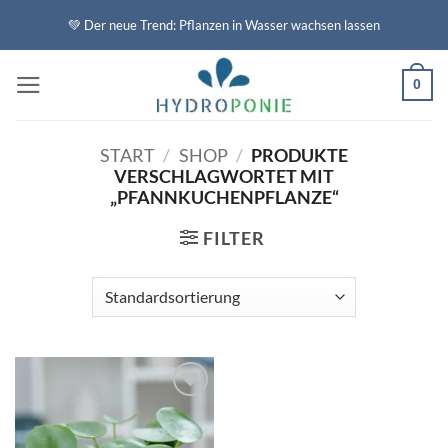
Zum
💚 Der neue Trend: Pflanzen in Wasser wachsen lassen
Inhalt
springen
0
START
/
SHOP
/
PRODUKTE
VERSCHLAGWORTET MIT
„PFANNKUCHENPFLANZE“
FILTER
Auf die
Wunschliste