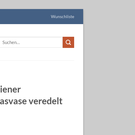
Wunschliste
Suchen
nach:
iener
asvase veredelt