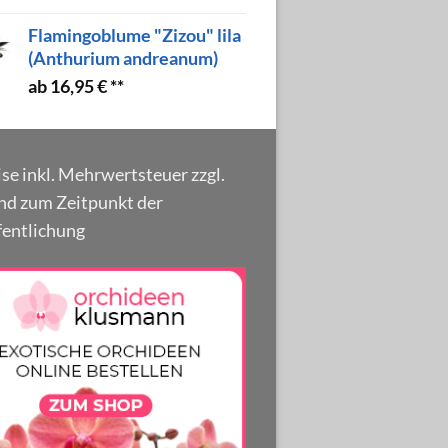
Flamingoblume "Zizou" lila
(Anthurium andreanum)
16,95
€
ise inkl. Mehrwertsteuer zzgl.
nd zum Zeitpunkt der
fentlichung