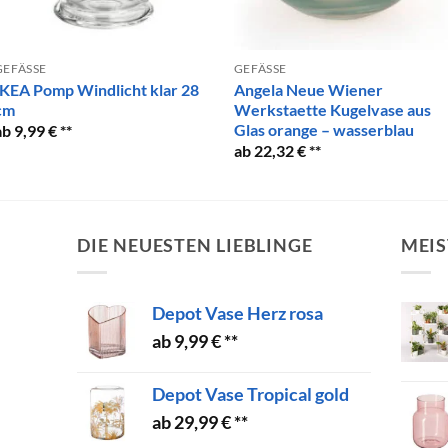
GEFÄSSE
GEFÄSSE
IKEA Pomp Windlicht klar 28
Angela Neue Wiener
cm
Werkstaette Kugelvase aus
Glas orange – wasserblau
9,99
€
22,32
€
DIE NEUESTEN LIEBLINGE
MEIS
Depot Vase Herz rosa
9,99
€
Depot Vase Tropical gold
29,99
€