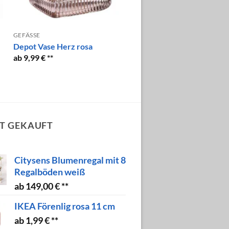
GEFÄSSE
Depot Vase Herz rosa
9,99
€
T GEKAUFT
Citysens Blumenregal mit 8
Regalböden weiß
149,00
€
IKEA Förenlig rosa 11 cm
1,99
€