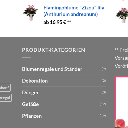
Flamingoblume "Zizou" lila
(Anthurium andreanum)
16,95
€
PRODUKT-KATEGORIEN
** Pre
Versa
Veröf
Blumenregale und Ständer
(9)
Dekoration
(2)
nhanf
Dünger
(3)
kregal
Gefäße
(12)
Pflanzen
(19)