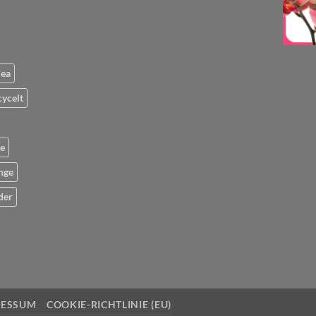
lea
cycelt
me
nge
der
RESSUM
COOKIE-RICHTLINIE (EU)