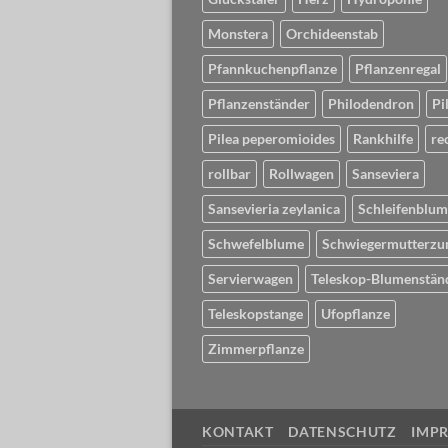
Monstera
Orchideenstab
Pfannkuchenpflanze
Pflanzenregal
Pflanzenständer
Philodendron
Pi
Pilea peperomioides
Rankhilfe
re
rollbar
Rollwagen
Sanseviera
Sansevieria zeylanica
Schleifenblu
Schwefelblume
Schwiegermutterzu
Servierwagen
Teleskop-Blumenstän
Teleskopstange
Ufopflanze
Zimmerpflanze
KONTAKT
DATENSCHUTZ
IMP