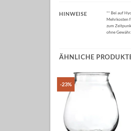
** Bei auf Hy
HINWEISE
Mehrkosten fü
zum Zeitpunkt
ohne Gewähr
ÄHNLICHE PRODUKT
-23%
Auf die
Auf die
Wunschliste
Wunschliste