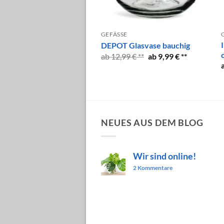
SE
GEFÄSSE
Förenlig grün 21 cm
DEPOT Glasvase bauchig
Ursprünglicher
Aktueller
99
€
12,99
€
9,99
€
Preis
Preis
war:
ist:
12,99 €
9,99 €.
NEUES AUS DEM BLOG
Wir sind online!
zu
2 Kommentare
Wir
sind
online!