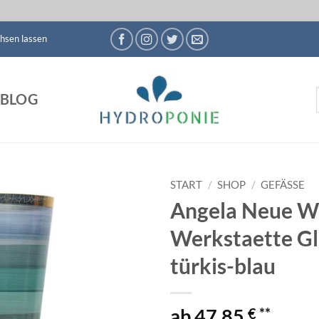
hsen lassen
BLOG
START
/
SHOP
/
GEFÄSSE
Angela Neue W
Auf die
Werkstaette Gl
Wunschliste
türkis-blau
47,85
€