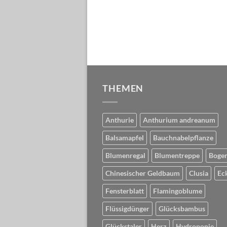
THEMEN
Anthurie
Anthurium andreanum
Balsamapfel
Bauchnabelpflanze
Blumenregal
Blumentreppe
Boge
Chinesischer Geldbaum
Clusia
Ec
Fensterblatt
Flamingoblume
Flüssigdünger
Glücksbambus
Glückstaler
Herz
Hydroponie