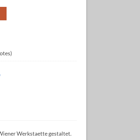
m
votes)
e
iener Werkstaette gestaltet.