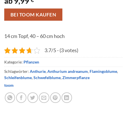
9,99
BEI TOOM KAUFEN
14 cm Topf, 40 – 60 cm hoch
3.7/5 - (3 votes)
Kategorie:
Pflanzen
Schlagwörter:
Anthurie
,
Anthurium andreanum
,
Flamingoblume
,
Schleifenblume
,
Schwefelblume
,
Zimmerpflanze
toom