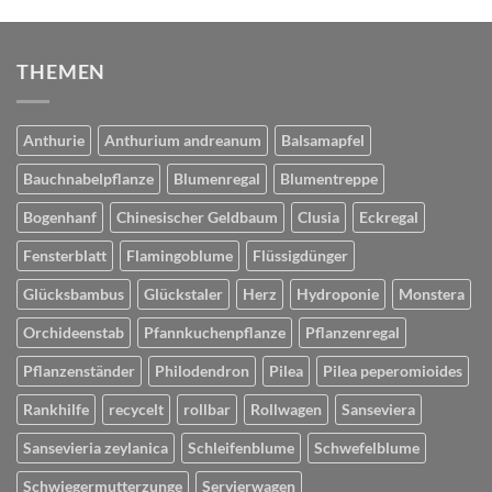
THEMEN
Anthurie
Anthurium andreanum
Balsamapfel
Bauchnabelpflanze
Blumenregal
Blumentreppe
Bogenhanf
Chinesischer Geldbaum
Clusia
Eckregal
Fensterblatt
Flamingoblume
Flüssigdünger
Glücksbambus
Glückstaler
Herz
Hydroponie
Monstera
Orchideenstab
Pfannkuchenpflanze
Pflanzenregal
Pflanzenständer
Philodendron
Pilea
Pilea peperomioides
Rankhilfe
recycelt
rollbar
Rollwagen
Sanseviera
Sansevieria zeylanica
Schleifenblume
Schwefelblume
Schwiegermutterzunge
Servierwagen