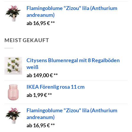
Flamingoblume "Zizou" lila (Anthurium
andreanum)
16,95
€
MEIST GEKAUFT
Citysens Blumenregal mit 8 Regalböden
weiß
149,00
€
IKEA Förenlig rosa 11 cm
1,99
€
Flamingoblume "Zizou" lila (Anthurium
andreanum)
16,95
€