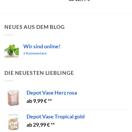
NEUES AUS DEM BLOG
Wir sind online!
zu
2 Kommentare
Wir
sind
online!
DIE NEUESTEN LIEBLINGE
Depot Vase Herz rosa
9,99
€
Depot Vase Tropical gold
29,99
€