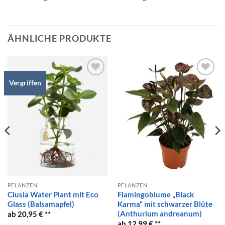
ÄHNLICHE PRODUKTE
Vergriffen
Auf die
Auf die
Wunschliste
Wunschliste
PFLANZEN
PFLANZEN
Clusia Water Plant mit Eco
Flamingoblume „Black
Glass (Balsamapfel)
Karma“ mit schwarzer Blüte
(Anthurium andreanum)
20,95
€
12,99
€