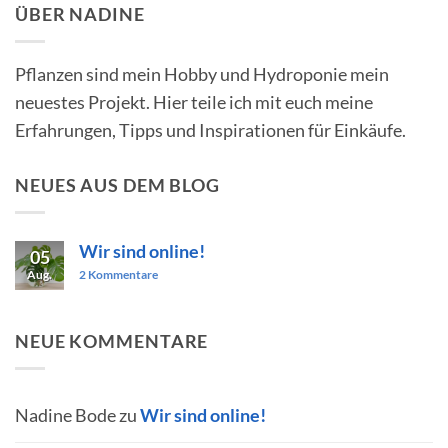
ÜBER NADINE
Pflanzen sind mein Hobby und Hydroponie mein
neuestes Projekt. Hier teile ich mit euch meine
Erfahrungen, Tipps und Inspirationen für Einkäufe.
NEUES AUS DEM BLOG
Wir sind online!
05
zu
Aug.
2 Kommentare
Wir
sind
online!
NEUE KOMMENTARE
Nadine Bode
zu
Wir sind online!