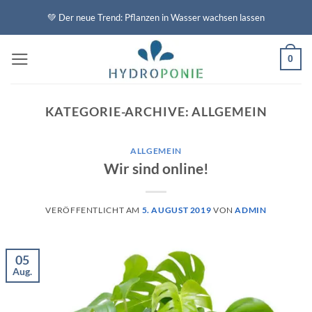
Zum
💚 Der neue Trend: Pflanzen in Wasser wachsen lassen
Inhalt
springen
0
KATEGORIE-ARCHIVE:
ALLGEMEIN
ALLGEMEIN
Wir sind online!
VERÖFFENTLICHT AM
5. AUGUST 2019
VON
ADMIN
05
Aug.