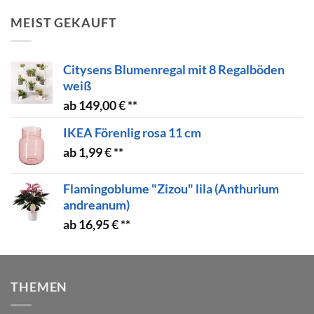
MEIST GEKAUFT
Citysens Blumenregal mit 8 Regalböden
weiß
149,00
€
IKEA Förenlig rosa 11 cm
1,99
€
Flamingoblume "Zizou" lila (Anthurium
andreanum)
16,95
€
THEMEN