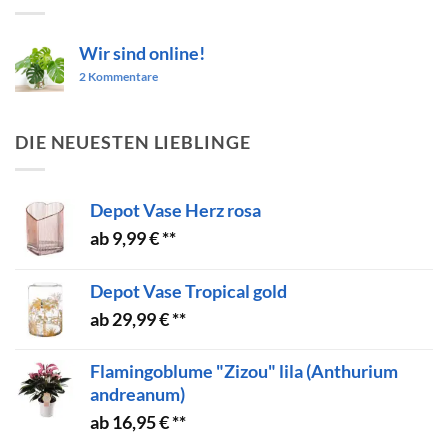
Wir sind online!
zu
2 Kommentare
Wir
sind
online!
DIE NEUESTEN LIEBLINGE
Depot Vase Herz rosa
9,99
€
Depot Vase Tropical gold
29,99
€
Flamingoblume "Zizou" lila (Anthurium
andreanum)
16,95
€