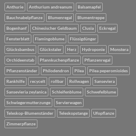
Anthurie
Anthurium andreanum
Balsamapfel
Bauchnabelpflanze
Blumenregal
Blumentreppe
Bogenhanf
Chinesischer Geldbaum
Clusia
Eckregal
Fensterblatt
Flamingoblume
Flüssigdünger
Glücksbambus
Glückstaler
Herz
Hydroponie
Monstera
Orchideenstab
Pfannkuchenpflanze
Pflanzenregal
Pflanzenständer
Philodendron
Pilea
Pilea peperomioides
Rankhilfe
recycelt
rollbar
Rollwagen
Sanseviera
Sansevieria zeylanica
Schleifenblume
Schwefelblume
Schwiegermutterzunge
Servierwagen
Teleskop-Blumenständer
Teleskopstange
Ufopflanze
Zimmerpflanze